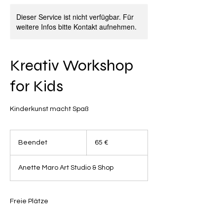
Dieser Service ist nicht verfügbar. Für
weitere Infos bitte Kontakt aufnehmen.
Kreativ Workshop
for Kids
Kinderkunst macht Spaß
65
Euro
Beendet
B
65 €
e
e
Anette Maro Art Studio & Shop
n
d
e
t
Freie Plätze