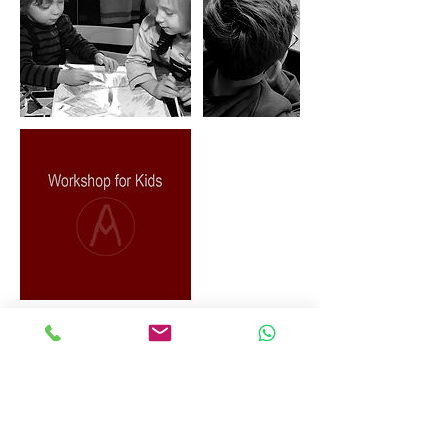
Umbuchung & Kündigung
Unentgeltliche Stornierungen müssen 48
Stunden vor Beginn des Kurses schriftlich
per E-Mail an mail@anettemaro.art