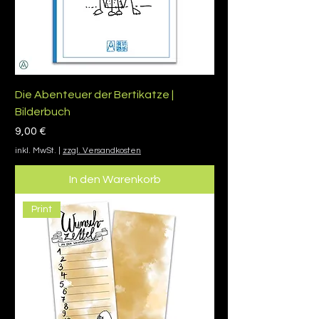
Die Abenteuer der Bertikatze |
Bilderbuch
Preis
9,00 €
inkl. MwSt.
|
zzgl. Versandkosten
In den Warenkorb
Print