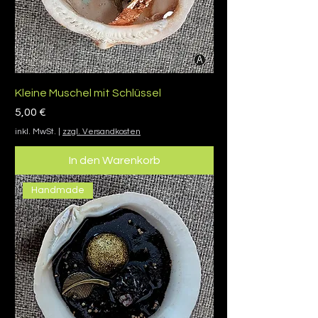
Kleine Muschel mit Schlüssel
Preis
5,00 €
inkl. MwSt.
|
zzgl. Versandkosten
In den Warenkorb
Handmade