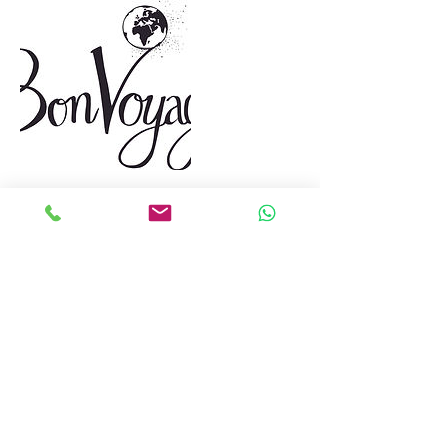
Umbuchung & Kündigung
Bei diesem Service handelt es sich um
eine Auftragsleistung, die individuell für
Dich persönlich hergestellt wird. Daher ist
eine Stornierung oder Rückerstattung
nach Bestellbestätigung nicht mehr
möglich.