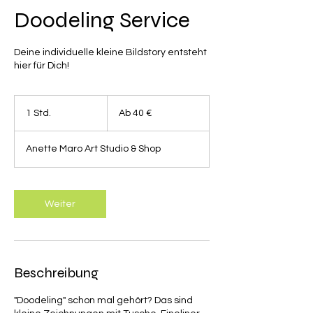
Doodeling Service
Deine individuelle kleine Bildstory entsteht
hier für Dich!
Ab
40
1 Std.
1
Ab 40 €
Euro
S
t
Anette Maro Art Studio & Shop
d
Weiter
Beschreibung
"Doodeling" schon mal gehört? Das sind