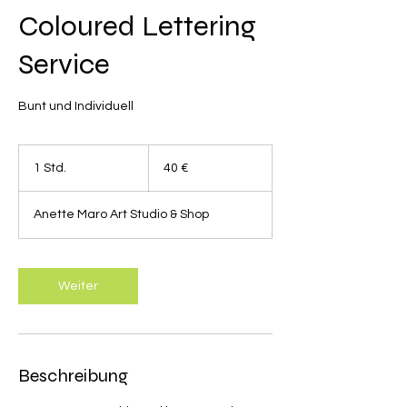
Coloured Lettering
Service
Bunt und Individuell
40
Euro
1 Std.
1
40 €
S
t
Anette Maro Art Studio & Shop
d
Weiter
Beschreibung