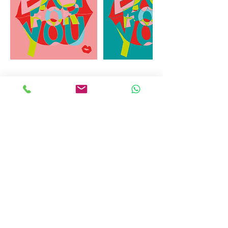
Umbuchung & Kündigung
Bei diesem Service handelt es sich um
eine Auftragsleistung, die individuell für
Dich persönlich hergestellt wird. Daher ist
eine Stornierung oder Rückerstattung
nach Bestellbestätigung nicht mehr
möglich.
Kontaktangaben
Görlitzer Straße 23, Dresden-Neustadt,