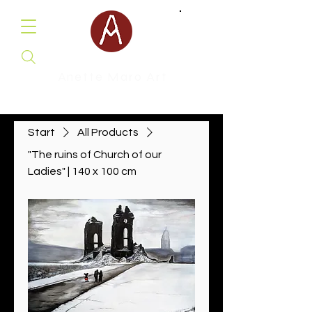
Anette Maro Art
Malerei & Illustration
Start
All Products
"The ruins of Church of our
Ladies" | 140 x 100 cm