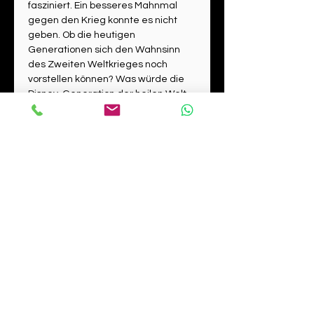
fasziniert. Ein besseres Mahnmal 
gegen den Krieg konnte es nicht 
geben. Ob die heutigen 
Generationen sich den Wahnsinn 
des Zweiten Weltkrieges noch 
vorstellen können? Was würde die 
Disney-Generation der heilen Welt 
der letzten Jahrzehnte fühlen, wenn 
sie dieses Ruine noch gesehen 
hätte wie ich. Das Bild ist basierend 
auf einer alten historischen 
Fotografie entstanden. 
Versand Großformate
Der Versand von großformatigen Bildern 
unterliegt spezifischen Versandkosten. Im 
Maximalfall liegen diese bei 32,90 für 
Sperrgut. Eine genaue Information dazu 
Datenschutz
erhaltet ihr an der Kasse.
Widerruf
AGB
Cookies
Impressum