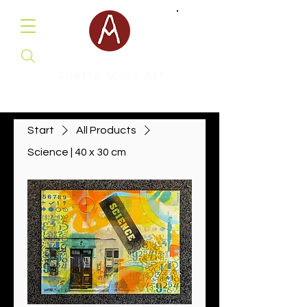
Anette Maro Art
Malerei & Illustration
Start
All Products
Science | 40 x 30 cm