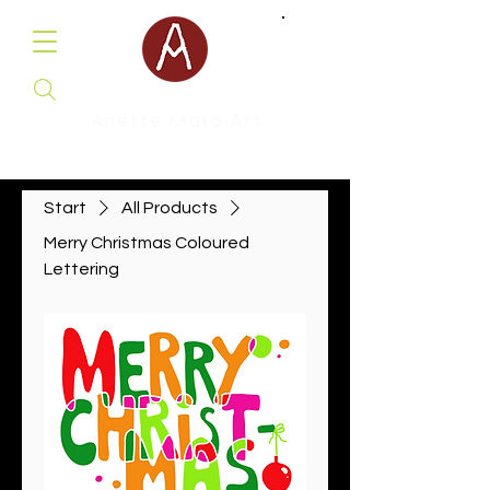
Anette Maro Art
Malerei & Illustration
Start
All Products
Merry Christmas Coloured
Lettering