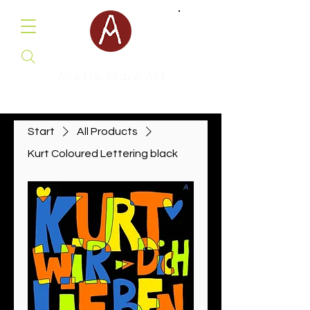
Anette Maro Art
Malerei & Illustration
Start
All Products
Kurt Coloured Lettering black