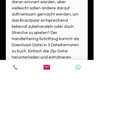
daran erinnert werden, aber 
vielleicht sollen andere darauf 
aufmerksam gemacht werden, um 
das Brautpaar entsprechend 
liebevoll zubehandeln oder doch 
Streiche zu spielen? Der 
Handlettering Schriftzug kommt als 
Download-Datei in 3 Dateiformaten 
zu Euch. Einfach die Zip-Datei 
herunterladen und extrahieren. 
Dann stehen Euch sowohl Bild- als 
auch Vektor-Datei zur Verfügung.
Bildnachweis / Urheberrechte
Vergesst nicht bei einer öffentlichen 
Nutzungsrechte
Nutzung den Bildnachweis, sprich 
meine Wenigkeit zu erwähnen.
Die Grafik/Illustration kann auf ab 
 "Bildmaterial by Anette Maro Art" als 
Achtung: Widerrufsrecht Downloads
Kaufdatum unbegrenzt für private wie 
begleitende Bildunterschrift oder bei den 
unternehmerische Zwecke in Print- und 
Das Widerufsrecht für digitale 
Bild- und Quellen-Angaben reicht dabei 
Onlinemedien genutzt werden. 