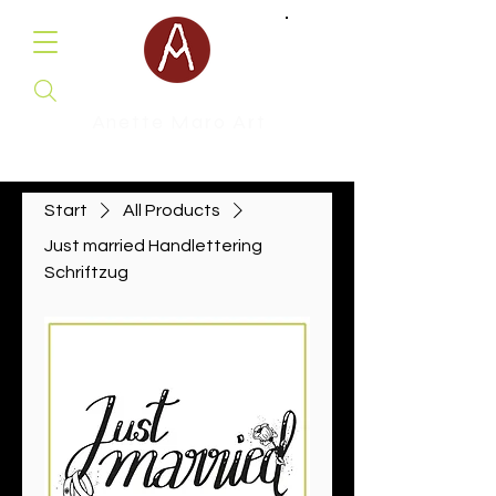
Anette Maro Art
Malerei & Illustration
Start
All Products
Just married Handlettering
Schriftzug